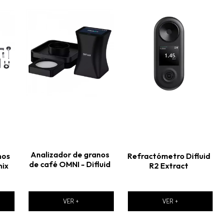
Analizador de granos
nos
Refractómetro Difluid
de café OMNI - Difluid
mix
R2 Extract
VER +
VER +