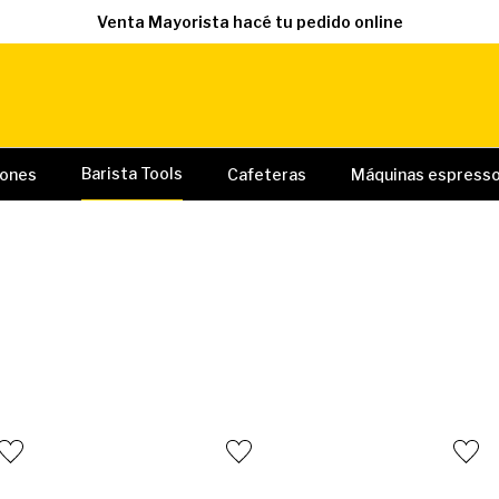
Venta Mayorista hacé tu pedido online
Barista Tools
iones
Cafeteras
Máquinas espress