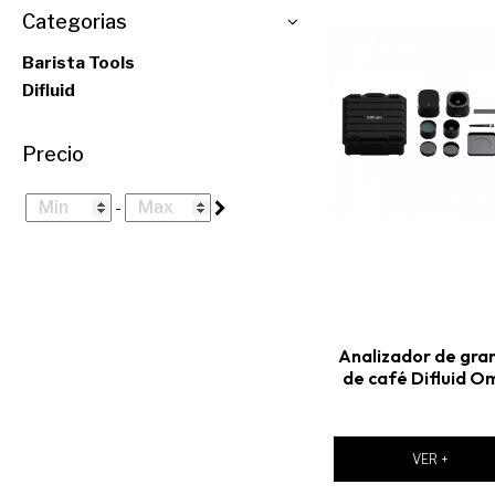
Categorias
Barista Tools
Difluid
Precio
-
Analizador de gra
de café Difluid O
VER +