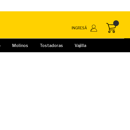
INGRESÁ
o
Molinos
Tostadoras
Vajilla