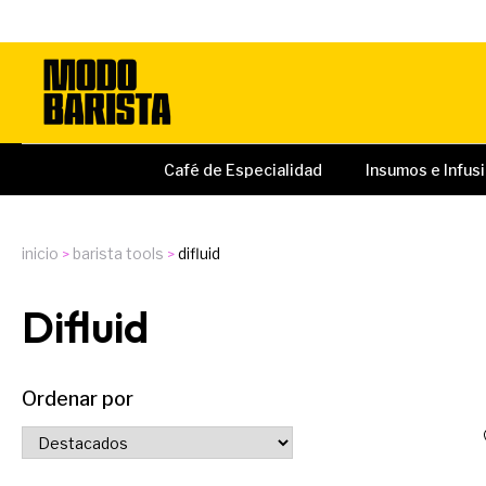
Café de Especialidad
Insumos e Infus
inicio
barista tools
difluid
Difluid
Ordenar por