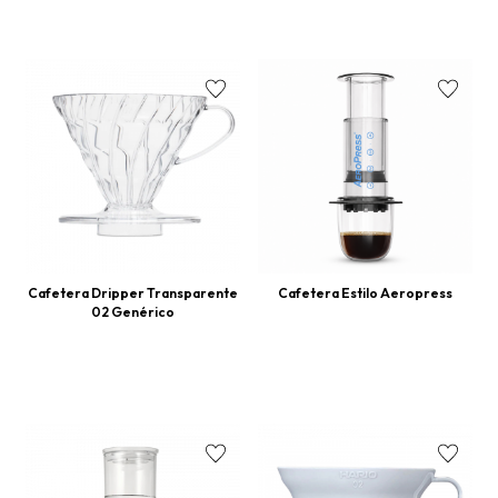
Cafetera Dripper Transparente
Cafetera Estilo Aeropress
02 Genérico